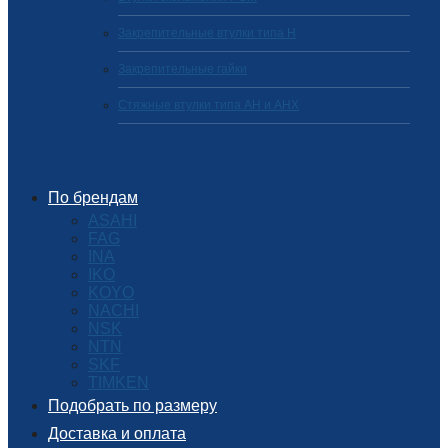
Закрепительные втулки типа H
Закрепительные гайки
Стяжные втулки типа AH и AHX
По брендам
ASAHI
FAG
INA
IKO
KOYO
NACHI
NSK
NTN
SKF
TIMKEN
Подобрать по размеру
Доставка и оплата