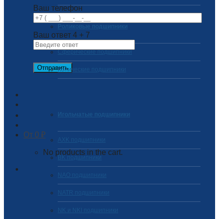
Ваш телефон
Роликовые подшипники
Ваш ответ
4
+
7
Сферические подшипники
Конические подшипники
Игольчатые подшипники
0
₽
AXK подшипники
No products in the cart.
BK подшипники
NAO подшипники
NATR подшипники
NK и NKI подшипники