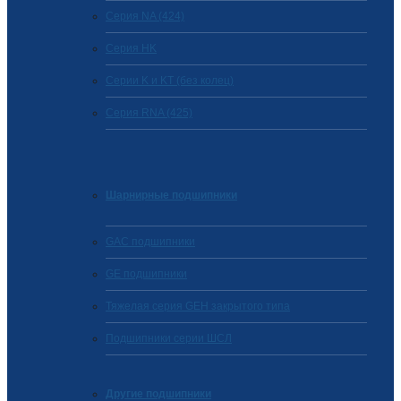
Серия NA (424)
Cерия HK
Серии K и KT (без колец)
Серия RNA (425)
Шарнирные подшипники
GAC подшипники
GE подшипники
Тяжелая серия GEH закрытого типа
Подшипники серии ШСЛ
Другие подшипники