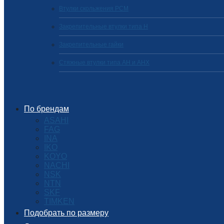
Втулки скольжения PCM
Закрепительные втулки типа H
Закрепительные гайки
Стяжные втулки типа AH и AHX
По брендам
ASAHI
FAG
INA
IKO
KOYO
NACHI
NSK
NTN
SKF
TIMKEN
Подобрать по размеру