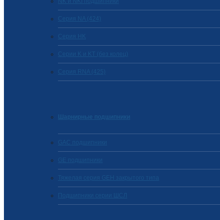
NK и NKI подшипники
Серия NA (424)
Cерия HK
Серии K и KT (без колец)
Серия RNA (425)
Шарнирные подшипники
GAC подшипники
GE подшипники
Тяжелая серия GEH закрытого типа
Подшипники серии ШСЛ