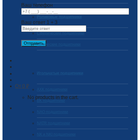
Ваш телефон
Роликовые подшипники
Ваш ответ
1
+
3
Сферические подшипники
Конические подшипники
Игольчатые подшипники
0
₽
AXK подшипники
No products in the cart.
BK подшипники
NAO подшипники
NATR подшипники
NK и NKI подшипники