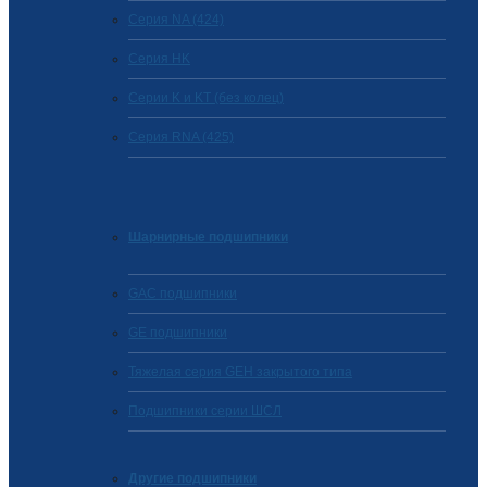
Серия NA (424)
Cерия HK
Серии K и KT (без колец)
Серия RNA (425)
Шарнирные подшипники
GAC подшипники
GE подшипники
Тяжелая серия GEH закрытого типа
Подшипники серии ШСЛ
Другие подшипники