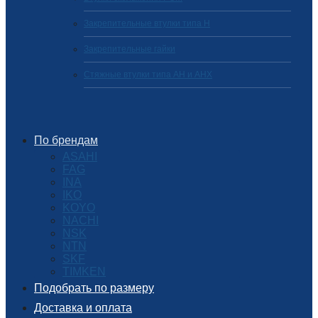
Закрепительные втулки типа H
Закрепительные гайки
Стяжные втулки типа AH и AHX
По брендам
ASAHI
FAG
INA
IKO
KOYO
NACHI
NSK
NTN
SKF
TIMKEN
Подобрать по размеру
Доставка и оплата