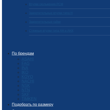
Втулки скольжения PCM
Закрепительные втулки типа H
Закрепительные гайки
Стяжные втулки типа AH и AHX
По брендам
ASAHI
FAG
INA
IKO
KOYO
NACHI
NSK
NTN
SKF
TIMKEN
Подобрать по размеру