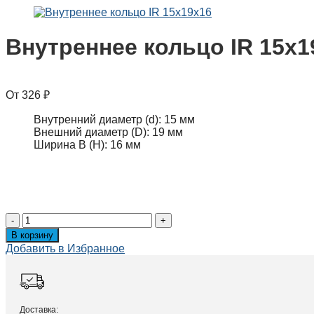
Внутреннее кольцо IR 15x1
326
₽
Внутренний диаметр (d):
15 мм
Внешний диаметр (D):
19 мм
Ширина B (H):
16 мм
Внутреннее
кольцо
В корзину
IR
Добавить в Избранное
15x19x16
quantity
Доставка: