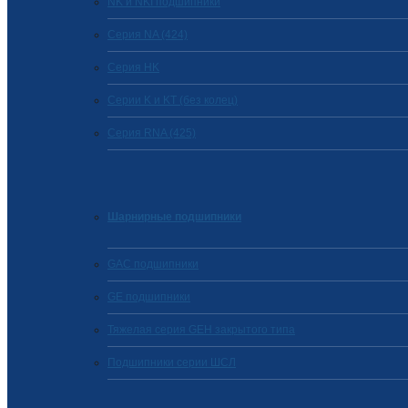
NK и NKI подшипники
Серия NA (424)
Cерия HK
Серии K и KT (без колец)
Серия RNA (425)
Шарнирные подшипники
GAC подшипники
GE подшипники
Тяжелая серия GEH закрытого типа
Подшипники серии ШСЛ