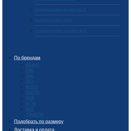
Закрепительные втулки типа H
Закрепительные гайки
Стяжные втулки типа AH и AHX
По брендам
ASAHI
FAG
INA
IKO
KOYO
NACHI
NSK
NTN
SKF
TIMKEN
Подобрать по размеру
Доставка и оплата