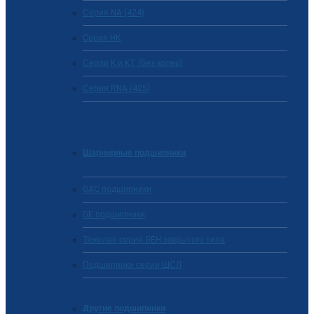
Серия NA (424)
Cерия HK
Серии K и KT (без колец)
Серия RNA (425)
Шарнирные подшипники
GAC подшипники
GE подшипники
Тяжелая серия GEH закрытого типа
Подшипники серии ШСЛ
Другие подшипники