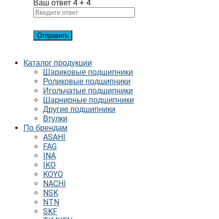
Ваш ответ
4
+
4
Каталог продукции
Шариковые подшипники
Роликовые подшипники
Игольчатые подшипники
Шарнирные подшипники
Другие подшипники
Втулки
По брендам
ASAHI
FAG
INA
IKO
KOYO
NACHI
NSK
NTN
SKF