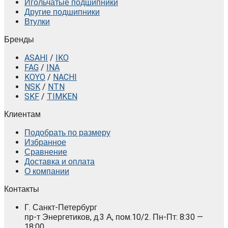
Игольчатые подшипники
Другие подшипники
Втулки
Бренды
ASAHI
/
IKO
FAG
/
INA
KOYO
/
NACHI
NSK
/
NTN
SKF
/
TIMKEN
Клиентам
Подобрать по размеру
Избранное
Сравнение
Доставка и оплата
О компании
Контакты
Г. Санкт-Петербург
пр-т Энергетиков, д.3 А, пом.10/2. Пн-Пт: 8:30 —
18:00