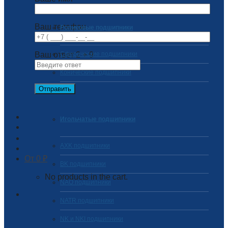
Ваш телефон
Роликовые подшипники
Ваш ответ
Сферические подшипники
2
+
9
Конические подшипники
Игольчатые подшипники
AXK подшипники
0
₽
BK подшипники
No products in the cart.
NAO подшипники
NATR подшипники
NK и NKI подшипники