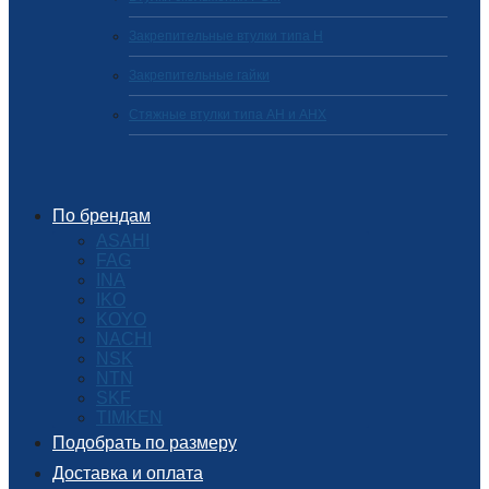
Закрепительные втулки типа H
Закрепительные гайки
Стяжные втулки типа AH и AHX
По брендам
ASAHI
FAG
INA
IKO
KOYO
NACHI
NSK
NTN
SKF
TIMKEN
Подобрать по размеру
Доставка и оплата