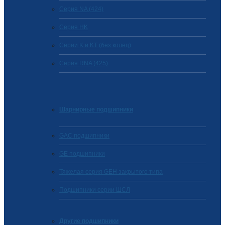
Серия NA (424)
Cерия HK
Серии K и KT (без колец)
Серия RNA (425)
Шарнирные подшипники
GAC подшипники
GE подшипники
Тяжелая серия GEH закрытого типа
Подшипники серии ШСЛ
Другие подшипники