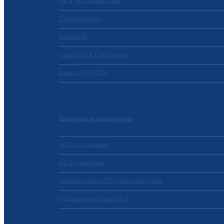
NK и NKI подшипники
Серия NA (424)
Cерия HK
Серии K и KT (без колец)
Серия RNA (425)
Шарнирные подшипники
GAC подшипники
GE подшипники
Тяжелая серия GEH закрытого типа
Подшипники серии ШСЛ