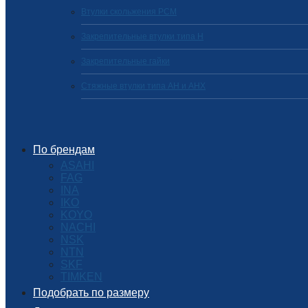
Втулки скольжения PCM
Закрепительные втулки типа H
Закрепительные гайки
Стяжные втулки типа AH и AHX
По брендам
ASAHI
FAG
INA
IKO
KOYO
NACHI
NSK
NTN
SKF
TIMKEN
Подобрать по размеру