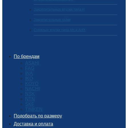
Закрепительные втулки типа H
Закрепительные гайки
Стяжные втулки типа AH и AHX
По брендам
ASAHI
FAG
INA
IKO
KOYO
NACHI
NSK
NTN
SKF
TIMKEN
Подобрать по размеру
Доставка и оплата