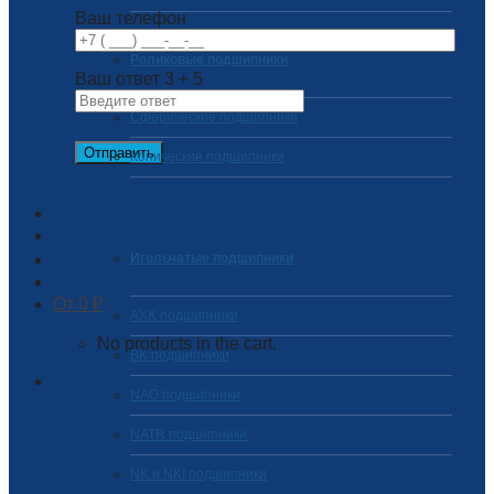
Ваш телефон
Роликовые подшипники
Ваш ответ
3
+
5
Сферические подшипники
Конические подшипники
Игольчатые подшипники
0
₽
AXK подшипники
No products in the cart.
BK подшипники
NAO подшипники
NATR подшипники
NK и NKI подшипники