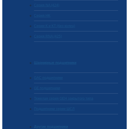
Серия NA (424)
Cерия HK
Серии K и KT (без колец)
Серия RNA (425)
Шарнирные подшипники
GAC подшипники
GE подшипники
Тяжелая серия GEH закрытого типа
Подшипники серии ШСЛ
Другие подшипники