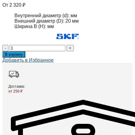
2 320
₽
Внутренний диаметр (d):
мм
Внешний диаметр (D):
20 мм
Ширина B (H):
мм
Вал
линейный
В корзину
LJM
Добавить в Избранное
20
1000
ESSC1
(M/2250100)
quantity
Доставка:
от 250 ₽