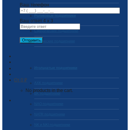
Ваш телефон
Роликовые подшипники
Ваш ответ
4
x
3
Сферические подшипники
Конические подшипники
Игольчатые подшипники
0
₽
AXK подшипники
No products in the cart.
BK подшипники
NAO подшипники
NATR подшипники
NK и NKI подшипники