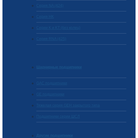
Серия NA (424)
Cерия HK
Серии K и KT (без колец)
Серия RNA (425)
Шарнирные подшипники
GAC подшипники
GE подшипники
Тяжелая серия GEH закрытого типа
Подшипники серии ШСЛ
Другие подшипники