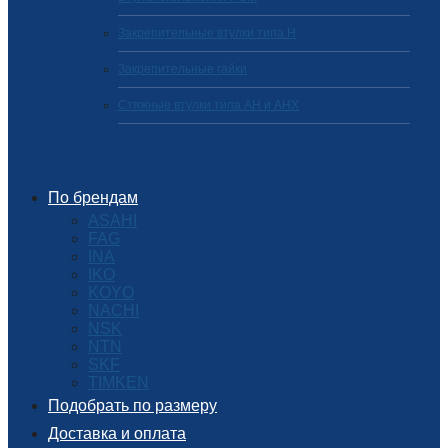
Закрепительные втулки типа H
Закрепительные гайки
Стяжные втулки типа AH и AHX
По брендам
ASAHI
FAG
INA
IKO
KOYO
NACHI
NSK
NTN
SKF
TIMKEN
Подобрать по размеру
Доставка и оплата