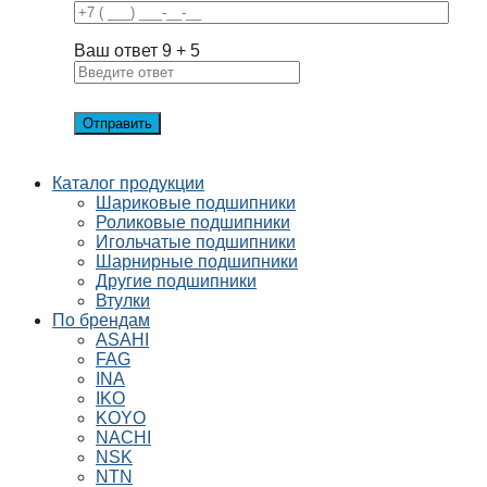
Ваш ответ
9
+
5
Каталог продукции
Шариковые подшипники
Роликовые подшипники
Игольчатые подшипники
Шарнирные подшипники
Другие подшипники
Втулки
По брендам
ASAHI
FAG
INA
IKO
KOYO
NACHI
NSK
NTN