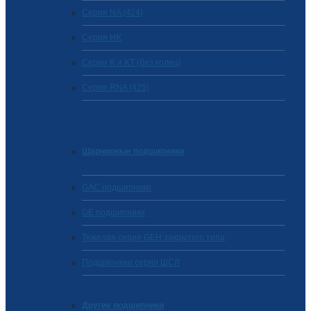
Серия NA (424)
Cерия HK
Серии K и KT (без колец)
Серия RNA (425)
Шарнирные подшипники
GAC подшипники
GE подшипники
Тяжелая серия GEH закрытого типа
Подшипники серии ШСЛ
Другие подшипники