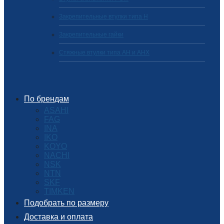
Закрепительные втулки типа H
Закрепительные гайки
Стяжные втулки типа AH и AHX
По брендам
ASAHI
FAG
INA
IKO
KOYO
NACHI
NSK
NTN
SKF
TIMKEN
Подобрать по размеру
Доставка и оплата