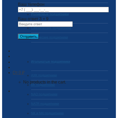
Ваш телефон
Роликовые подшипники
Ваш ответ
3
+
9
Сферические подшипники
Конические подшипники
Игольчатые подшипники
0
₽
AXK подшипники
No products in the cart.
BK подшипники
NAO подшипники
NATR подшипники
NK и NKI подшипники