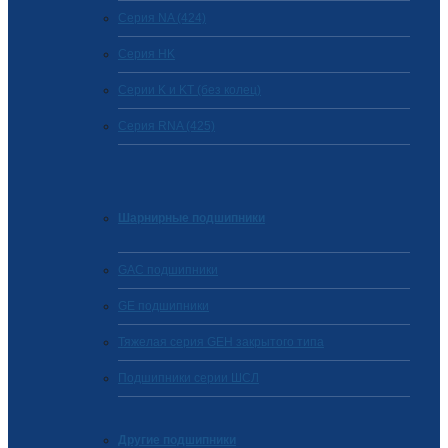
Серия NA (424)
Cерия HK
Серии K и KT (без колец)
Серия RNA (425)
Шарнирные подшипники
GAC подшипники
GE подшипники
Тяжелая серия GEH закрытого типа
Подшипники серии ШСЛ
Другие подшипники