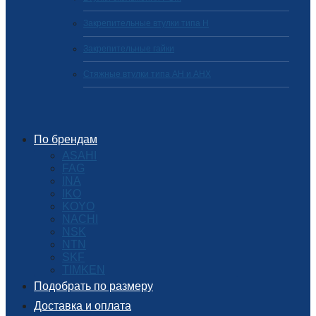
Закрепительные втулки типа H
Закрепительные гайки
Стяжные втулки типа AH и AHX
По брендам
ASAHI
FAG
INA
IKO
KOYO
NACHI
NSK
NTN
SKF
TIMKEN
Подобрать по размеру
Доставка и оплата