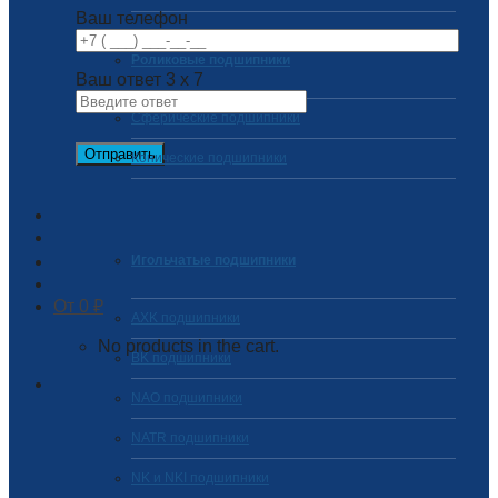
Ваш телефон
Роликовые подшипники
Ваш ответ
3
x
7
Сферические подшипники
Конические подшипники
Игольчатые подшипники
0
₽
AXK подшипники
No products in the cart.
BK подшипники
NAO подшипники
NATR подшипники
NK и NKI подшипники