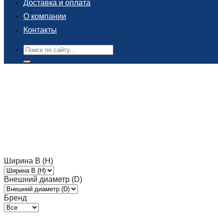
Доставка и оплата
О компании
Контакты
Поиск:
Ширина B (H)
Внешний диаметр (D)
Бренд