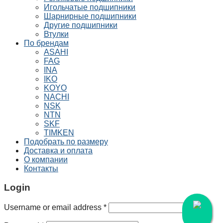
Игольчатые подшипники
Шарнирные подшипники
Другие подшипники
Втулки
По брендам
ASAHI
FAG
INA
IKO
KOYO
NACHI
NSK
NTN
SKF
TIMKEN
Подобрать по размеру
Доставка и оплата
О компании
Контакты
Login
Username or email address
*