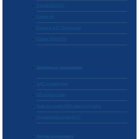
Серия NA (424)
Cерия HK
Серии K и KT (без колец)
Серия RNA (425)
Шарнирные подшипники
GAC подшипники
GE подшипники
Тяжелая серия GEH закрытого типа
Подшипники серии ШСЛ
Другие подшипники