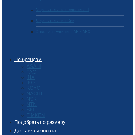
Закрепительные втулки типа H
Закрепительные гайки
Стяжные втулки типа AH и AHX
По брендам
ASAHI
FAG
INA
IKO
KOYO
NACHI
NSK
NTN
SKF
TIMKEN
Подобрать по размеру
Доставка и оплата