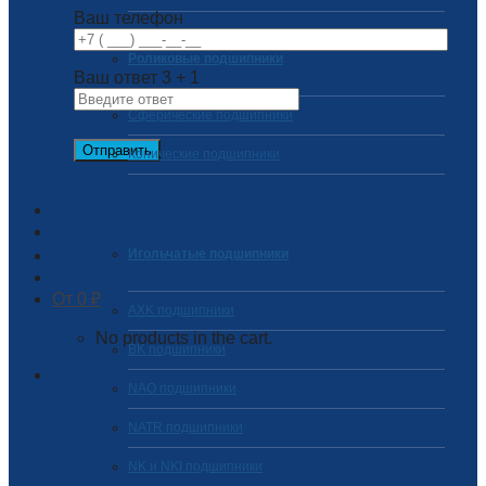
Ваш телефон
Роликовые подшипники
Ваш ответ
3
+
1
Сферические подшипники
Конические подшипники
Игольчатые подшипники
0
₽
AXK подшипники
No products in the cart.
BK подшипники
NAO подшипники
NATR подшипники
NK и NKI подшипники